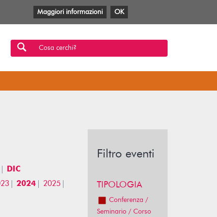
Maggiori informazioni
OK
Facebook
Twitter
YouTube
Anobii
SBT
Mlol
Cosa cerchi?
Filtro eventi
DIC
023
2024
2025
TIPOLOGIA
Conferenza /
Seminario / Corso