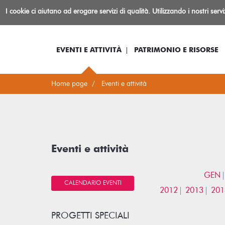
Biblioteca
I cookie ci aiutano ad erogare servizi di qualità. Utilizzando i nostri serv
Io sono...
Log-in
Inform
Rovereto
EVENTI E ATTIVITÀ
PATRIMONIO E RISORSE
Home page
Eventi e attività
Eventi e attività
GEN
CALENDARIO EVENTI
2012
2013
201
PROGETTI SPECIALI