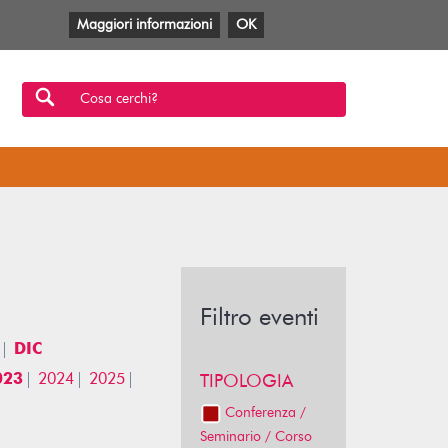
Maggiori informazioni
OK
Facebook
Twitter
YouTube
Anobii
SBT
Mlol
Cosa cerchi?
Filtro eventi
DIC
023
2024
2025
TIPOLOGIA
Conferenza /
Seminario / Corso