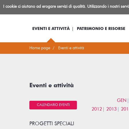
Biblioteca
I cookie ci aiutano ad erogare servizi di qualità. Utilizzando i nostri serv
Io sono...
Log-in
Inform
Rovereto
EVENTI E ATTIVITÀ
PATRIMONIO E RISORSE
Home page
Eventi e attività
Eventi e attività
GEN
CALENDARIO EVENTI
2012
2013
201
PROGETTI SPECIALI