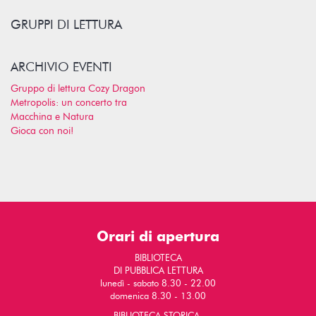
GRUPPI DI LETTURA
ARCHIVIO EVENTI
Gruppo di lettura Cozy Dragon
Metropolis: un concerto tra
Macchina e Natura
Gioca con noi!
Orari di apertura
BIBLIOTECA
DI PUBBLICA LETTURA
lunedì - sabato 8.30 - 22.00
domenica 8.30 - 13.00