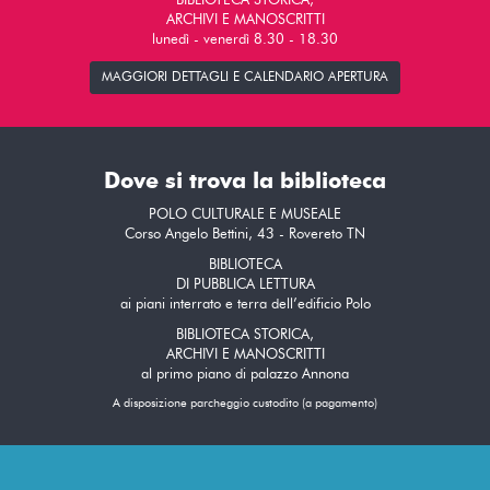
BIBLIOTECA STORICA,
ARCHIVI E MANOSCRITTI
lunedì - venerdì 8.30 - 18.30
MAGGIORI DETTAGLI E CALENDARIO APERTURA
Dove si trova la biblioteca
POLO CULTURALE E MUSEALE
Corso Angelo Bettini, 43 - Rovereto TN
BIBLIOTECA
DI PUBBLICA LETTURA
ai piani interrato e terra dell’edificio Polo
BIBLIOTECA STORICA,
ARCHIVI E MANOSCRITTI
al primo piano di palazzo Annona
A disposizione parcheggio custodito (a pagamento)