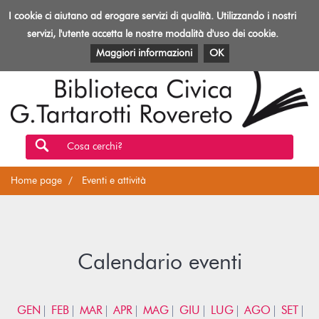
Biblioteca
I cookie ci aiutano ad erogare servizi di qualità. Utilizzando i nostri
Toggl
Rovereto
navig
servizi, l'utente accetta le nostre modalità d'uso dei cookie.
EVENTI E ATTIVITÀ
PATRIMONIO E RISORSE
Maggiori informazioni
OK
Cosa cerchi?
Home page
Eventi e attività
Calendario eventi
GEN
FEB
MAR
APR
MAG
GIU
LUG
AGO
SET