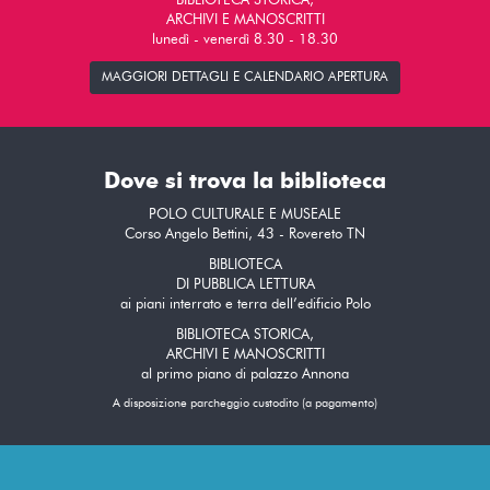
BIBLIOTECA STORICA,
ARCHIVI E MANOSCRITTI
lunedì - venerdì 8.30 - 18.30
MAGGIORI DETTAGLI E CALENDARIO APERTURA
Dove si trova la biblioteca
POLO CULTURALE E MUSEALE
Corso Angelo Bettini, 43 - Rovereto TN
BIBLIOTECA
DI PUBBLICA LETTURA
ai piani interrato e terra dell’edificio Polo
BIBLIOTECA STORICA,
ARCHIVI E MANOSCRITTI
al primo piano di palazzo Annona
A disposizione parcheggio custodito (a pagamento)