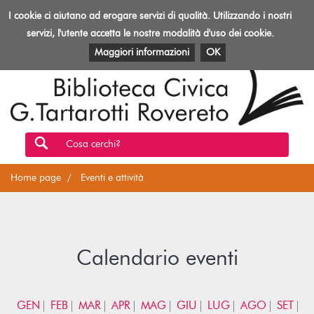
Biblioteca
I cookie ci aiutano ad erogare servizi di qualità. Utilizzando i nostri
Toggl
Rovereto
navig
servizi, l'utente accetta le nostre modalità d'uso dei cookie.
EVENTI E ATTIVITÀ
PATRIMONIO E RISORSE
Maggiori informazioni
OK
Cosa cerchi?
Home page
Eventi e attività
Calendario eventi
GEN
FEB
MAR
APR
MAG
GIU
LUG
AGO
SET