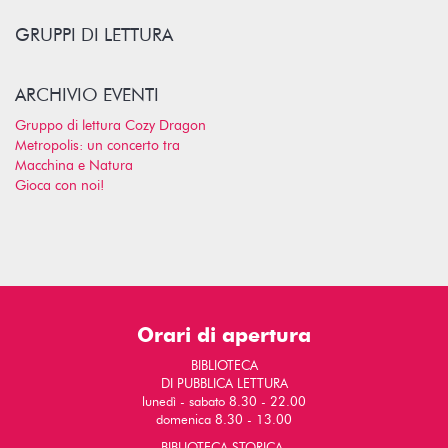
GRUPPI DI LETTURA
ARCHIVIO EVENTI
Gruppo di lettura Cozy Dragon
Metropolis: un concerto tra
Macchina e Natura
Gioca con noi!
Orari di apertura
BIBLIOTECA
DI PUBBLICA LETTURA
lunedì - sabato 8.30 - 22.00
domenica 8.30 - 13.00