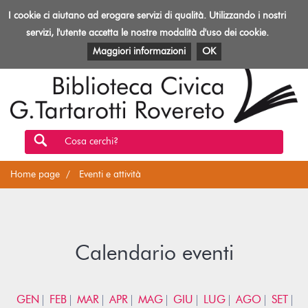
Biblioteca
I cookie ci aiutano ad erogare servizi di qualità. Utilizzando i nostri
Toggl
Rovereto
navig
servizi, l'utente accetta le nostre modalità d'uso dei cookie.
EVENTI E ATTIVITÀ
PATRIMONIO E RISORSE
Maggiori informazioni
OK
Cosa cerchi?
Home page
Eventi e attività
Calendario eventi
GEN
FEB
MAR
APR
MAG
GIU
LUG
AGO
SET