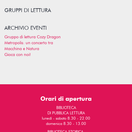
GRUPPI DI LETTURA
ARCHIVIO EVENTI
Gruppo di lettura Cozy Dragon
Metropolis: un concerto tra
Macchina e Natura
Gioca con noi!
Orari di apertura
BIBLIOTECA
DI PUBBLICA LETTURA
lunedì - sabato 8.30 - 22.00
domenica 8.30 - 13.00