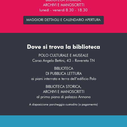
BIBLIOTECA STORICA,
ARCHIVI E MANOSCRITTI
lunedì - venerdì 8.30 - 18.30
MAGGIORI DETTAGLI E CALENDARIO APERTURA
Dove si trova la biblioteca
POLO CULTURALE E MUSEALE
Corso Angelo Bettini, 43 - Rovereto TN
BIBLIOTECA
DI PUBBLICA LETTURA
ai piani interrato e terra dell’edificio Polo
BIBLIOTECA STORICA,
ARCHIVI E MANOSCRITTI
al primo piano di palazzo Annona
A disposizione parcheggio custodito (a pagamento)