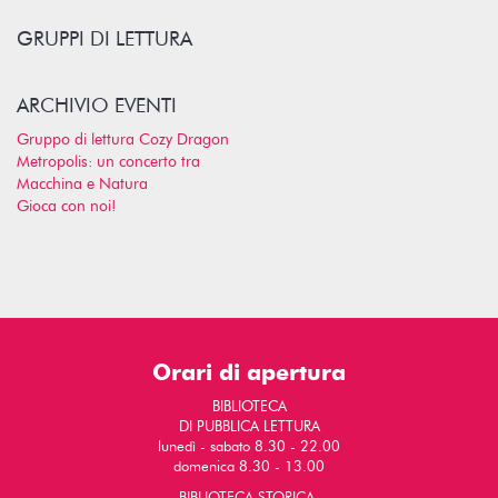
GRUPPI DI LETTURA
ARCHIVIO EVENTI
Gruppo di lettura Cozy Dragon
Metropolis: un concerto tra
Macchina e Natura
Gioca con noi!
Orari di apertura
BIBLIOTECA
DI PUBBLICA LETTURA
lunedì - sabato 8.30 - 22.00
domenica 8.30 - 13.00