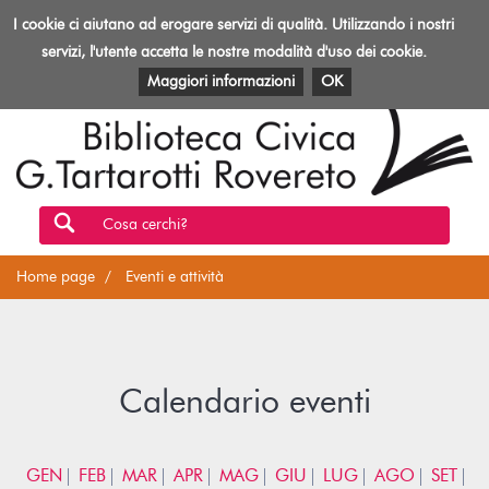
Biblioteca
I cookie ci aiutano ad erogare servizi di qualità. Utilizzando i nostri
Toggl
Rovereto
navig
servizi, l'utente accetta le nostre modalità d'uso dei cookie.
EVENTI E ATTIVITÀ
PATRIMONIO E RISORSE
Maggiori informazioni
OK
Cosa cerchi?
Home page
Eventi e attività
Calendario eventi
GEN
FEB
MAR
APR
MAG
GIU
LUG
AGO
SET