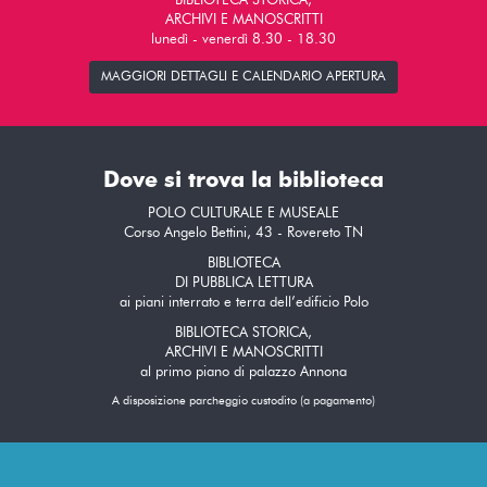
BIBLIOTECA STORICA,
ARCHIVI E MANOSCRITTI
lunedì - venerdì 8.30 - 18.30
MAGGIORI DETTAGLI E CALENDARIO APERTURA
Dove si trova la biblioteca
POLO CULTURALE E MUSEALE
Corso Angelo Bettini, 43 - Rovereto TN
BIBLIOTECA
DI PUBBLICA LETTURA
ai piani interrato e terra dell’edificio Polo
BIBLIOTECA STORICA,
ARCHIVI E MANOSCRITTI
al primo piano di palazzo Annona
A disposizione parcheggio custodito (a pagamento)