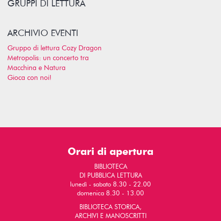
GRUPPI DI LETTURA
ARCHIVIO EVENTI
Gruppo di lettura Cozy Dragon
Metropolis: un concerto tra
Macchina e Natura
Gioca con noi!
Orari di apertura
BIBLIOTECA
DI PUBBLICA LETTURA
lunedì - sabato 8.30 - 22.00
domenica 8.30 - 13.00
BIBLIOTECA STORICA,
ARCHIVI E MANOSCRITTI