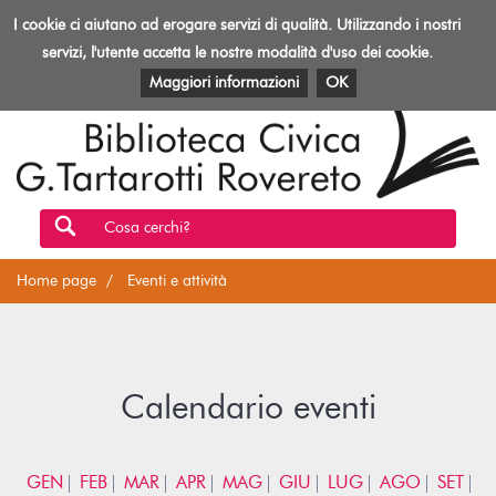
Biblioteca
I cookie ci aiutano ad erogare servizi di qualità. Utilizzando i nostri
Toggl
Rovereto
navig
servizi, l'utente accetta le nostre modalità d'uso dei cookie.
EVENTI E ATTIVITÀ
PATRIMONIO E RISORSE
Maggiori informazioni
OK
Cosa cerchi?
Home page
Eventi e attività
Calendario eventi
GEN
FEB
MAR
APR
MAG
GIU
LUG
AGO
SET