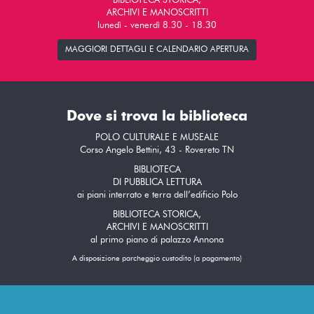
BIBLIOTECA STORICA,
ARCHIVI E MANOSCRITTI
lunedì - venerdì 8.30 - 18.30
MAGGIORI DETTAGLI E CALENDARIO APERTURA
Dove si trova la biblioteca
POLO CULTURALE E MUSEALE
Corso Angelo Bettini, 43 - Rovereto TN
BIBLIOTECA
DI PUBBLICA LETTURA
ai piani interrato e terra dell’edificio Polo
BIBLIOTECA STORICA,
ARCHIVI E MANOSCRITTI
al primo piano di palazzo Annona
A disposizione parcheggio custodito (a pagamento)