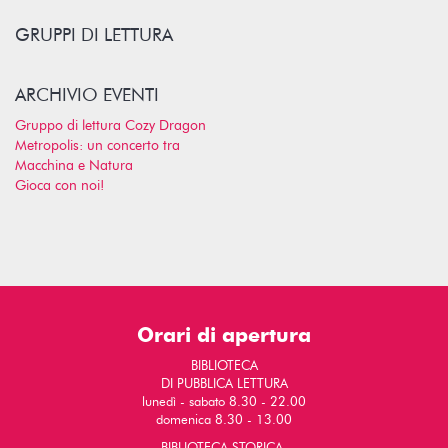
GRUPPI DI LETTURA
ARCHIVIO EVENTI
Gruppo di lettura Cozy Dragon
Metropolis: un concerto tra
Macchina e Natura
Gioca con noi!
Orari di apertura
BIBLIOTECA
DI PUBBLICA LETTURA
lunedì - sabato 8.30 - 22.00
domenica 8.30 - 13.00