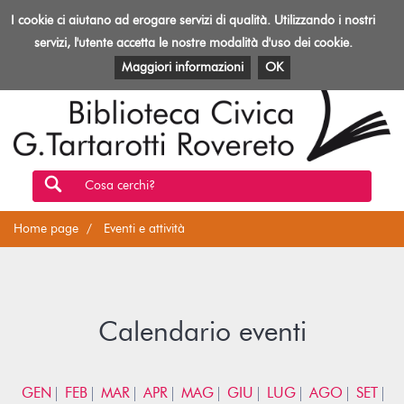
Biblioteca
I cookie ci aiutano ad erogare servizi di qualità. Utilizzando i nostri
Toggl
Rovereto
navig
servizi, l'utente accetta le nostre modalità d'uso dei cookie.
EVENTI E ATTIVITÀ
PATRIMONIO E RISORSE
Maggiori informazioni
OK
Cosa cerchi?
Home page
Eventi e attività
Calendario eventi
GEN
FEB
MAR
APR
MAG
GIU
LUG
AGO
SET