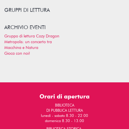
GRUPPI DI LETTURA
ARCHIVIO EVENTI
Gruppo di lettura Cozy Dragon
Metropolis: un concerto tra
Macchina e Natura
Gioca con noi!
Orari di apertura
BIBLIOTECA
DI PUBBLICA LETTURA
lunedì - sabato 8.30 - 22.00
domenica 8.30 - 13.00