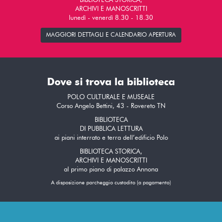
BIBLIOTECA STORICA,
ARCHIVI E MANOSCRITTI
lunedì - venerdì 8.30 - 18.30
MAGGIORI DETTAGLI E CALENDARIO APERTURA
Dove si trova la biblioteca
POLO CULTURALE E MUSEALE
Corso Angelo Bettini, 43 - Rovereto TN
BIBLIOTECA
DI PUBBLICA LETTURA
ai piani interrato e terra dell’edificio Polo
BIBLIOTECA STORICA,
ARCHIVI E MANOSCRITTI
al primo piano di palazzo Annona
A disposizione parcheggio custodito (a pagamento)