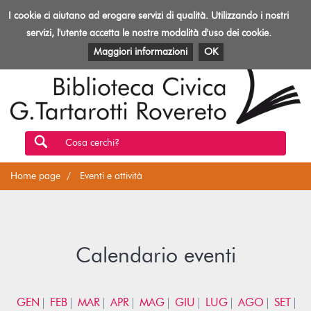
Biblioteca
I cookie ci aiutano ad erogare servizi di qualità. Utilizzando i nostri
Toggl
Rovereto
navig
servizi, l'utente accetta le nostre modalità d'uso dei cookie.
EVENTI E ATTIVITÀ
PATRIMONIO E RISORSE
Maggiori informazioni
OK
Cosa cerchi?
Home page
Eventi e attività
Calendario eventi
GEN
FEB
MAR
APR
MAG
GIU
LUG
AGO
SET