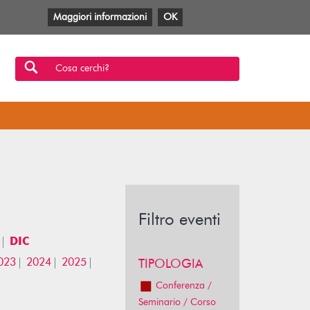
Maggiori informazioni
OK
Facebook
Twitter
YouTube
Anobii
SBT
Mlol
Cosa cerchi?
Filtro eventi
DIC
023
2024
2025
TIPOLOGIA
Conferenza /
Seminario / Corso