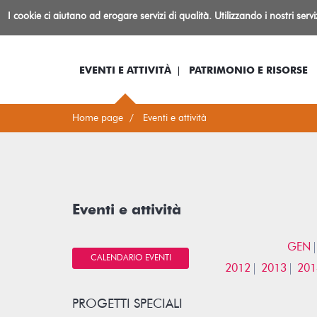
Biblioteca
I cookie ci aiutano ad erogare servizi di qualità. Utilizzando i nostri serv
Io sono...
Log-in
Inform
Rovereto
EVENTI E ATTIVITÀ
PATRIMONIO E RISORSE
Home page
Eventi e attività
Eventi e attività
GEN
CALENDARIO EVENTI
2012
2013
201
PROGETTI SPECIALI