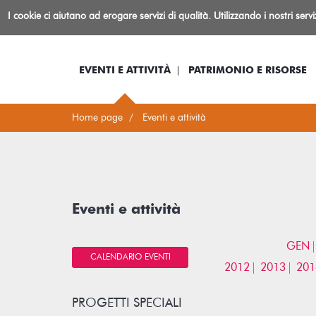
Biblioteca
I cookie ci aiutano ad erogare servizi di qualità. Utilizzando i nostri serv
Io sono...
Log-in
Inform
Rovereto
EVENTI E ATTIVITÀ
PATRIMONIO E RISORSE
Home page
Eventi e attività
Eventi e attività
GEN
CALENDARIO EVENTI
2012
2013
201
PROGETTI SPECIALI