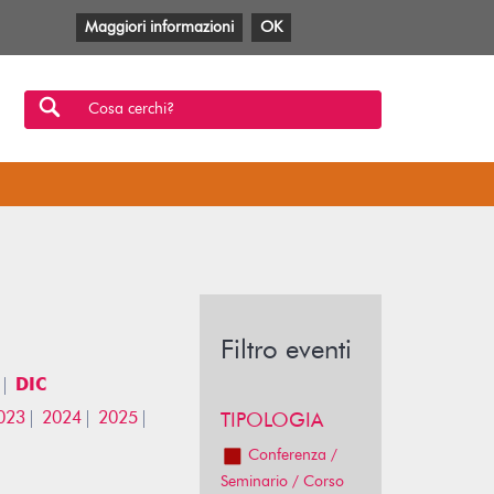
Maggiori informazioni
OK
Facebook
Twitter
YouTube
Anobii
SBT
Mlol
Cosa cerchi?
Filtro eventi
DIC
023
2024
2025
TIPOLOGIA
Conferenza /
Seminario / Corso