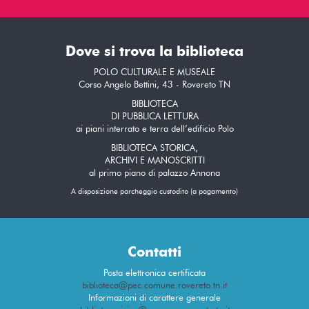
Dove si trova la biblioteca
POLO CULTURALE E MUSEALE
Corso Angelo Bettini, 43 - Rovereto TN
BIBLIOTECA
DI PUBBLICA LETTURA
ai piani interrato e terra dell’edificio Polo
BIBLIOTECA STORICA,
ARCHIVI E MANOSCRITTI
al primo piano di palazzo Annona
A disposizione parcheggio custodito (a pagamento)
Contatti
Posta elettronica certificata
biblioteca@pec.comune.rovereto.tn.it
Informazioni di carattere generale