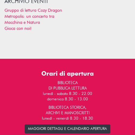
ARCHIVIO EVENTI
Gruppo di lettura Cozy Dragon
Metropolis: un concerto tra
Macchina e Natura
Gioca con noi!
Orari di apertura
BIBLIOTECA
DI PUBBLICA LETTURA
lunedì - sabato 8.30 - 22.00
domenica 8.30 - 13.00
BIBLIOTECA STORICA,
ARCHIVI E MANOSCRITTI
lunedì - venerdì 8.30 - 18.30
MAGGIORI DETTAGLI E CALENDARIO APERTURA