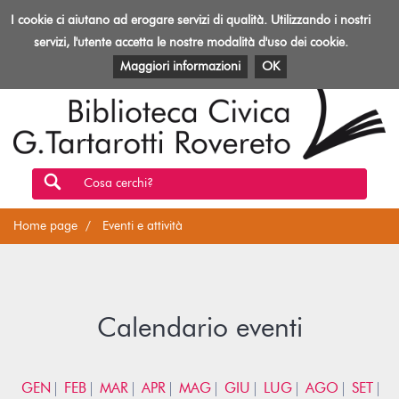
Biblioteca
I cookie ci aiutano ad erogare servizi di qualità. Utilizzando i nostri
Toggl
Rovereto
navig
servizi, l'utente accetta le nostre modalità d'uso dei cookie.
EVENTI E ATTIVITÀ
PATRIMONIO E RISORSE
Maggiori informazioni
OK
Cosa cerchi?
Home page
Eventi e attività
Calendario eventi
GEN
FEB
MAR
APR
MAG
GIU
LUG
AGO
SET