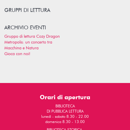
GRUPPI DI LETTURA
ARCHIVIO EVENTI
Gruppo di lettura Cozy Dragon
Metropolis: un concerto tra
Macchina e Natura
Gioca con noi!
Orari di apertura
BIBLIOTECA
DI PUBBLICA LETTURA
lunedì - sabato 8.30 - 22.00
domenica 8.30 - 13.00