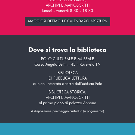
BIBLIOTECA STORICA,
ARCHIVI E MANOSCRITTI
lunedì - venerdì 8.30 - 18.30
MAGGIORI DETTAGLI E CALENDARIO APERTURA
Dove si trova la biblioteca
POLO CULTURALE E MUSEALE
Corso Angelo Bettini, 43 - Rovereto TN
BIBLIOTECA
DI PUBBLICA LETTURA
ai piani interrato e terra dell’edificio Polo
BIBLIOTECA STORICA,
ARCHIVI E MANOSCRITTI
al primo piano di palazzo Annona
A disposizione parcheggio custodito (a pagamento)