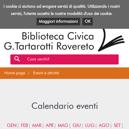
Biblioteca
I cookie ci aiutano ad erogare servizi di qualità. Utilizzando i nostri
Toggl
Rovereto
navig
servizi, l'utente accetta le nostre modalità d'uso dei cookie.
EVENTI E ATTIVITÀ
PATRIMONIO E RISORSE
Maggiori informazioni
OK
Cosa cerchi?
Home page
Eventi e attività
Calendario eventi
GEN
FEB
MAR
APR
MAG
GIU
LUG
AGO
SET