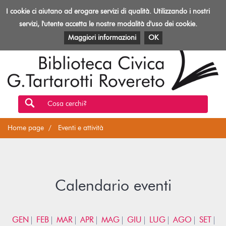
Biblioteca
I cookie ci aiutano ad erogare servizi di qualità. Utilizzando i nostri
Toggl
Rovereto
navig
servizi, l'utente accetta le nostre modalità d'uso dei cookie.
EVENTI E ATTIVITÀ
PATRIMONIO E RISORSE
Maggiori informazioni
OK
Cosa cerchi?
Home page
Eventi e attività
Calendario eventi
GEN
FEB
MAR
APR
MAG
GIU
LUG
AGO
SET