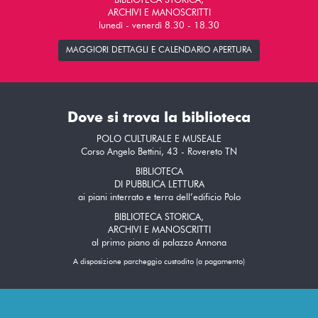
BIBLIOTECA STORICA,
ARCHIVI E MANOSCRITTI
lunedì - venerdì 8.30 - 18.30
MAGGIORI DETTAGLI E CALENDARIO APERTURA
Dove si trova la biblioteca
POLO CULTURALE E MUSEALE
Corso Angelo Bettini, 43 - Rovereto TN
BIBLIOTECA
DI PUBBLICA LETTURA
ai piani interrato e terra dell’edificio Polo
BIBLIOTECA STORICA,
ARCHIVI E MANOSCRITTI
al primo piano di palazzo Annona
A disposizione parcheggio custodito (a pagamento)