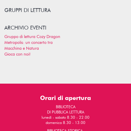
GRUPPI DI LETTURA
ARCHIVIO EVENTI
Gruppo di lettura Cozy Dragon
Metropolis: un concerto tra
Macchina e Natura
Gioca con noi!
Orari di apertura
BIBLIOTECA
DI PUBBLICA LETTURA
lunedì - sabato 8.30 - 22.00
domenica 8.30 - 13.00