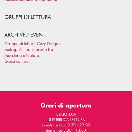
GRUPPI DI LETTURA
ARCHIVIO EVENTI
Gruppo di lettura Cozy Dragon
Metropolis: un concerto tra
Macchina e Natura
Gioca con noi!
Orari di apertura
BIBLIOTECA
DI PUBBLICA LETTURA
lunedì - sabato 8.30 - 22.00
domenica 8.30 - 13.00