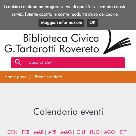
Biblioteca
I cookie ci aiutano ad erogare servizi di qualità. Utilizzando i nostri
Toggl
Rovereto
navig
servizi, l'utente accetta le nostre modalità d'uso dei cookie.
EVENTI E ATTIVITÀ
PATRIMONIO E RISORSE
Maggiori informazioni
OK
Cosa cerchi?
Home page
Eventi e attività
Calendario eventi
GEN
FEB
MAR
APR
MAG
GIU
LUG
AGO
SET