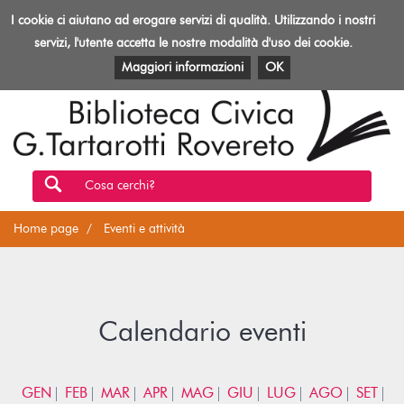
Biblioteca
I cookie ci aiutano ad erogare servizi di qualità. Utilizzando i nostri
Toggl
Rovereto
navig
servizi, l'utente accetta le nostre modalità d'uso dei cookie.
EVENTI E ATTIVITÀ
PATRIMONIO E RISORSE
Maggiori informazioni
OK
Cosa cerchi?
Home page
Eventi e attività
Calendario eventi
GEN
FEB
MAR
APR
MAG
GIU
LUG
AGO
SET