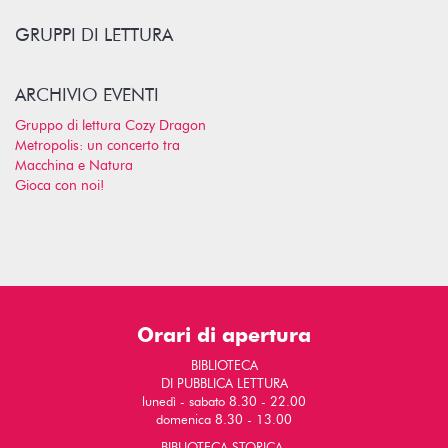
GRUPPI DI LETTURA
ARCHIVIO EVENTI
Gruppo di lettura Cozy Dragon
Metropolis: un concerto tra
Macchina e Natura
Gioca con noi!
Orari di apertura
BIBLIOTECA
DI PUBBLICA LETTURA
lunedì - sabato 8.30 - 22.00
domenica 8.30 - 13.00