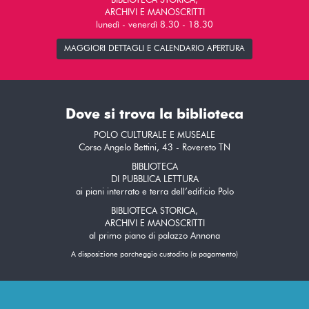
BIBLIOTECA STORICA,
ARCHIVI E MANOSCRITTI
lunedì - venerdì 8.30 - 18.30
MAGGIORI DETTAGLI E CALENDARIO APERTURA
Dove si trova la biblioteca
POLO CULTURALE E MUSEALE
Corso Angelo Bettini, 43 - Rovereto TN
BIBLIOTECA
DI PUBBLICA LETTURA
ai piani interrato e terra dell’edificio Polo
BIBLIOTECA STORICA,
ARCHIVI E MANOSCRITTI
al primo piano di palazzo Annona
A disposizione parcheggio custodito (a pagamento)