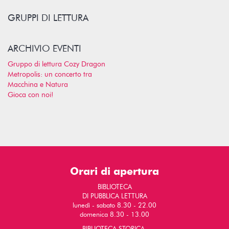
GRUPPI DI LETTURA
ARCHIVIO EVENTI
Gruppo di lettura Cozy Dragon
Metropolis: un concerto tra
Macchina e Natura
Gioca con noi!
Orari di apertura
BIBLIOTECA
DI PUBBLICA LETTURA
lunedì - sabato 8.30 - 22.00
domenica 8.30 - 13.00