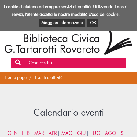
Biblioteca
I cookie ci aiutano ad erogare servizi di qualità. Utilizzando i nostri
Toggl
Rovereto
navig
servizi, l'utente accetta le nostre modalità d'uso dei cookie.
EVENTI E ATTIVITÀ
PATRIMONIO E RISORSE
Maggiori informazioni
OK
Cosa cerchi?
Home page
Eventi e attività
Calendario eventi
GEN
FEB
MAR
APR
MAG
GIU
LUG
AGO
SET