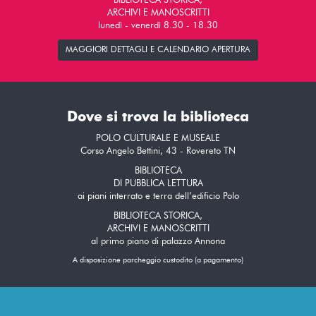
BIBLIOTECA STORICA,
ARCHIVI E MANOSCRITTI
lunedì - venerdì 8.30 - 18.30
MAGGIORI DETTAGLI E CALENDARIO APERTURA
Dove si trova la biblioteca
POLO CULTURALE E MUSEALE
Corso Angelo Bettini, 43 - Rovereto TN
BIBLIOTECA
DI PUBBLICA LETTURA
ai piani interrato e terra dell’edificio Polo
BIBLIOTECA STORICA,
ARCHIVI E MANOSCRITTI
al primo piano di palazzo Annona
A disposizione parcheggio custodito (a pagamento)