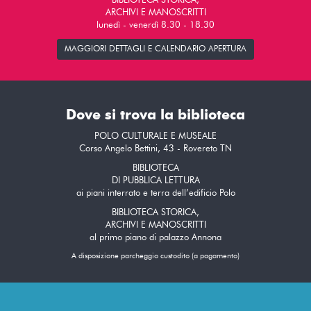
BIBLIOTECA STORICA,
ARCHIVI E MANOSCRITTI
lunedì - venerdì 8.30 - 18.30
MAGGIORI DETTAGLI E CALENDARIO APERTURA
Dove si trova la biblioteca
POLO CULTURALE E MUSEALE
Corso Angelo Bettini, 43 - Rovereto TN
BIBLIOTECA
DI PUBBLICA LETTURA
ai piani interrato e terra dell’edificio Polo
BIBLIOTECA STORICA,
ARCHIVI E MANOSCRITTI
al primo piano di palazzo Annona
A disposizione parcheggio custodito (a pagamento)