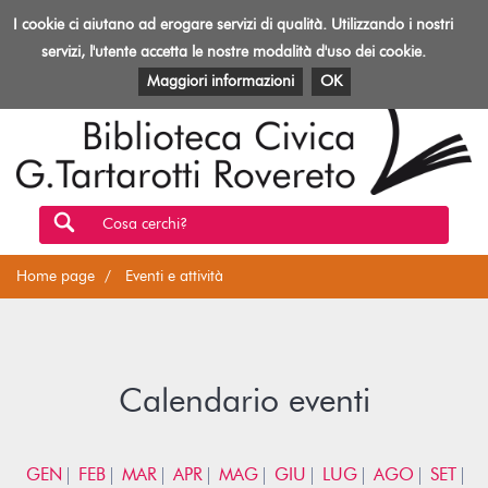
Biblioteca
I cookie ci aiutano ad erogare servizi di qualità. Utilizzando i nostri
Toggl
Rovereto
navig
servizi, l'utente accetta le nostre modalità d'uso dei cookie.
EVENTI E ATTIVITÀ
PATRIMONIO E RISORSE
Maggiori informazioni
OK
Cosa cerchi?
Home page
Eventi e attività
Calendario eventi
GEN
FEB
MAR
APR
MAG
GIU
LUG
AGO
SET