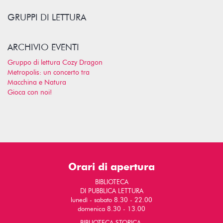
GRUPPI DI LETTURA
ARCHIVIO EVENTI
Gruppo di lettura Cozy Dragon
Metropolis: un concerto tra
Macchina e Natura
Gioca con noi!
Orari di apertura
BIBLIOTECA
DI PUBBLICA LETTURA
lunedì - sabato 8.30 - 22.00
domenica 8.30 - 13.00