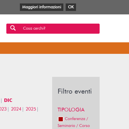
Maggiori informazioni
OK
Facebook
Twitter
YouTube
Anobii
SBT
Mlol
Cosa cerchi?
Filtro eventi
DIC
023
2024
2025
TIPOLOGIA
Conferenza /
Seminario / Corso