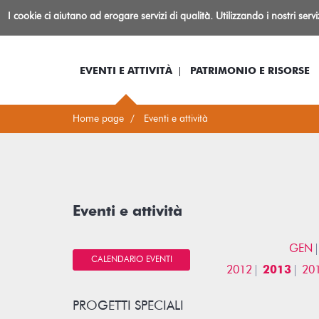
Biblioteca
I cookie ci aiutano ad erogare servizi di qualità. Utilizzando i nostri serv
Io sono...
Log-in
Inform
Rovereto
EVENTI E ATTIVITÀ
PATRIMONIO E RISORSE
Home page
Eventi e attività
Eventi e attività
GEN
CALENDARIO EVENTI
2012
2013
20
PROGETTI SPECIALI