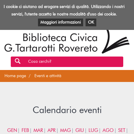
Biblioteca
I cookie ci aiutano ad erogare servizi di qualità. Utilizzando i nostri
Toggl
Rovereto
navig
servizi, l'utente accetta le nostre modalità d'uso dei cookie.
EVENTI E ATTIVITÀ
PATRIMONIO E RISORSE
Maggiori informazioni
OK
Cosa cerchi?
Home page
Eventi e attività
Calendario eventi
GEN
FEB
MAR
APR
MAG
GIU
LUG
AGO
SET