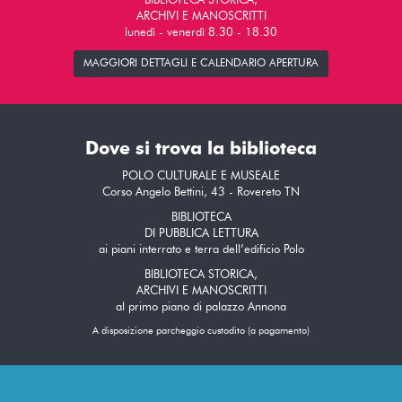
BIBLIOTECA STORICA,
ARCHIVI E MANOSCRITTI
lunedì - venerdì 8.30 - 18.30
MAGGIORI DETTAGLI E CALENDARIO APERTURA
Dove si trova la biblioteca
POLO CULTURALE E MUSEALE
Corso Angelo Bettini, 43 - Rovereto TN
BIBLIOTECA
DI PUBBLICA LETTURA
ai piani interrato e terra dell’edificio Polo
BIBLIOTECA STORICA,
ARCHIVI E MANOSCRITTI
al primo piano di palazzo Annona
A disposizione parcheggio custodito (a pagamento)