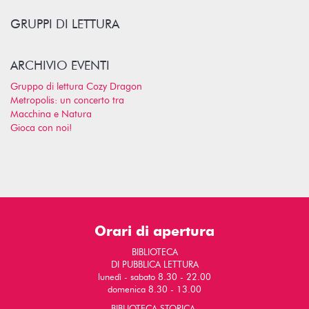
GRUPPI DI LETTURA
ARCHIVIO EVENTI
Gruppo di lettura Cozy Dragon
Metropolis: un concerto tra
Macchina e Natura
Gioca con noi!
Orari di apertura
BIBLIOTECA
DI PUBBLICA LETTURA
lunedì - sabato 8.30 - 22.00
domenica 8.30 - 13.00