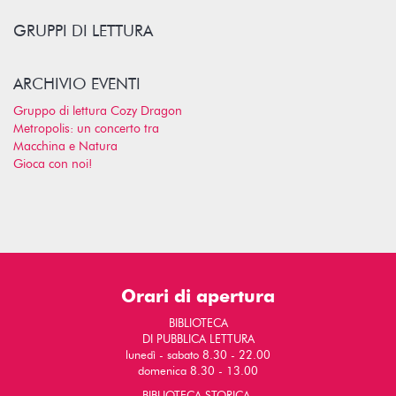
GRUPPI DI LETTURA
ARCHIVIO EVENTI
Gruppo di lettura Cozy Dragon
Metropolis: un concerto tra
Macchina e Natura
Gioca con noi!
Orari di apertura
BIBLIOTECA
DI PUBBLICA LETTURA
lunedì - sabato 8.30 - 22.00
domenica 8.30 - 13.00