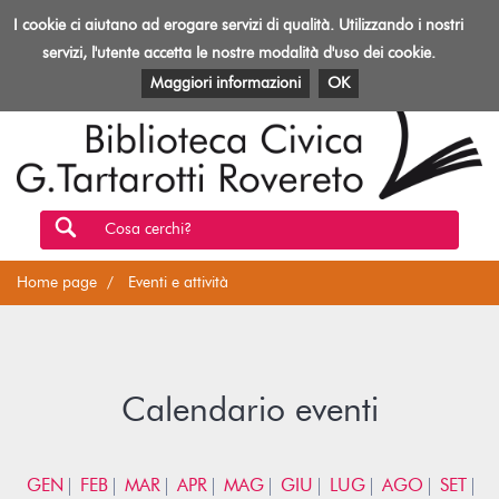
Biblioteca
I cookie ci aiutano ad erogare servizi di qualità. Utilizzando i nostri
Toggl
Rovereto
navig
servizi, l'utente accetta le nostre modalità d'uso dei cookie.
EVENTI E ATTIVITÀ
PATRIMONIO E RISORSE
Maggiori informazioni
OK
Cosa cerchi?
Home page
Eventi e attività
Calendario eventi
GEN
FEB
MAR
APR
MAG
GIU
LUG
AGO
SET