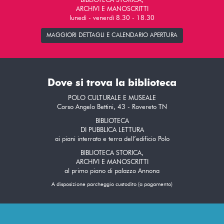
BIBLIOTECA STORICA,
ARCHIVI E MANOSCRITTI
lunedì - venerdì 8.30 - 18.30
MAGGIORI DETTAGLI E CALENDARIO APERTURA
Dove si trova la biblioteca
POLO CULTURALE E MUSEALE
Corso Angelo Bettini, 43 - Rovereto TN
BIBLIOTECA
DI PUBBLICA LETTURA
ai piani interrato e terra dell’edificio Polo
BIBLIOTECA STORICA,
ARCHIVI E MANOSCRITTI
al primo piano di palazzo Annona
A disposizione parcheggio custodito (a pagamento)