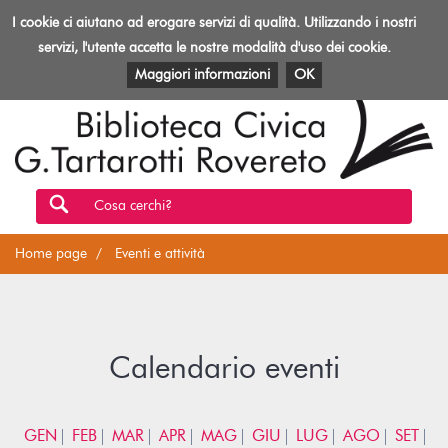
Biblioteca
I cookie ci aiutano ad erogare servizi di qualità. Utilizzando i nostri
Toggl
Rovereto
navig
servizi, l'utente accetta le nostre modalità d'uso dei cookie.
EVENTI E ATTIVITÀ
PATRIMONIO E RISORSE
Maggiori informazioni
OK
Cosa cerchi?
Home page
Eventi e attività
Calendario eventi
GEN
FEB
MAR
APR
MAG
GIU
LUG
AGO
SET