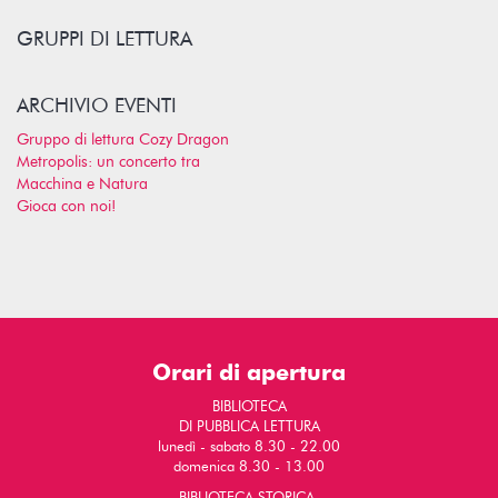
GRUPPI DI LETTURA
ARCHIVIO EVENTI
Gruppo di lettura Cozy Dragon
Metropolis: un concerto tra
Macchina e Natura
Gioca con noi!
Orari di apertura
BIBLIOTECA
DI PUBBLICA LETTURA
lunedì - sabato 8.30 - 22.00
domenica 8.30 - 13.00