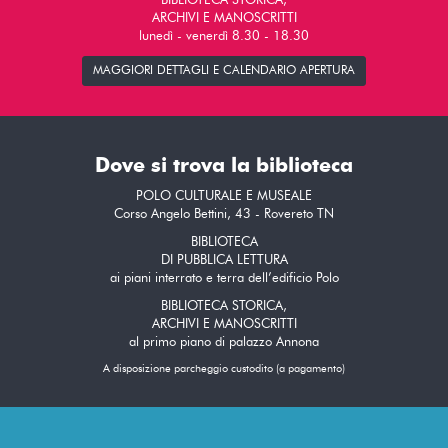
BIBLIOTECA STORICA,
ARCHIVI E MANOSCRITTI
lunedì - venerdì 8.30 - 18.30
MAGGIORI DETTAGLI E CALENDARIO APERTURA
Dove si trova la biblioteca
POLO CULTURALE E MUSEALE
Corso Angelo Bettini, 43 - Rovereto TN
BIBLIOTECA
DI PUBBLICA LETTURA
ai piani interrato e terra dell’edificio Polo
BIBLIOTECA STORICA,
ARCHIVI E MANOSCRITTI
al primo piano di palazzo Annona
A disposizione parcheggio custodito (a pagamento)