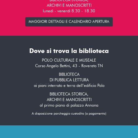
BIBLIOTECA STORICA,
ARCHIVI E MANOSCRITTI
lunedì - venerdì 8.30 - 18.30
MAGGIORI DETTAGLI E CALENDARIO APERTURA
Dove si trova la biblioteca
POLO CULTURALE E MUSEALE
Corso Angelo Bettini, 43 - Rovereto TN
BIBLIOTECA
DI PUBBLICA LETTURA
ai piani interrato e terra dell’edificio Polo
BIBLIOTECA STORICA,
ARCHIVI E MANOSCRITTI
al primo piano di palazzo Annona
A disposizione parcheggio custodito (a pagamento)