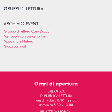
GRUPPI DI LETTURA
ARCHIVIO EVENTI
Gruppo di lettura Cozy Dragon
Metropolis: un concerto tra
Macchina e Natura
Gioca con noi!
Orari di apertura
BIBLIOTECA
DI PUBBLICA LETTURA
lunedì - sabato 8.30 - 22.00
domenica 8.30 - 13.00