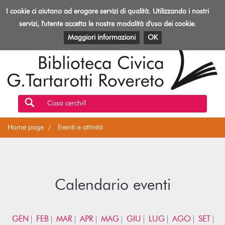
Biblioteca
I cookie ci aiutano ad erogare servizi di qualità. Utilizzando i nostri
Toggl
Rovereto
navig
servizi, l'utente accetta le nostre modalità d'uso dei cookie.
EVENTI E ATTIVITÀ
PATRIMONIO E RISORSE
Maggiori informazioni
OK
Cosa cerchi?
Home page
Eventi e attività
Calendario eventi
GEN
FEB
MAR
APR
MAG
GIU
LUG
AGO
SET