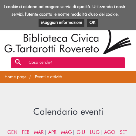
Biblioteca
I cookie ci aiutano ad erogare servizi di qualità. Utilizzando i nostri
Toggl
Rovereto
navig
servizi, l'utente accetta le nostre modalità d'uso dei cookie.
EVENTI E ATTIVITÀ
PATRIMONIO E RISORSE
Maggiori informazioni
OK
Cosa cerchi?
Home page
Eventi e attività
Calendario eventi
GEN
FEB
MAR
APR
MAG
GIU
LUG
AGO
SET