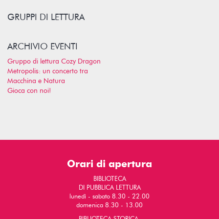
GRUPPI DI LETTURA
ARCHIVIO EVENTI
Gruppo di lettura Cozy Dragon
Metropolis: un concerto tra
Macchina e Natura
Gioca con noi!
Orari di apertura
BIBLIOTECA
DI PUBBLICA LETTURA
lunedì - sabato 8.30 - 22.00
domenica 8.30 - 13.00