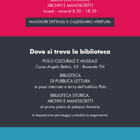
BIBLIOTECA STORICA,
ARCHIVI E MANOSCRITTI
lunedì - venerdì 8.30 - 18.30
MAGGIORI DETTAGLI E CALENDARIO APERTURA
Dove si trova la biblioteca
POLO CULTURALE E MUSEALE
Corso Angelo Bettini, 43 - Rovereto TN
BIBLIOTECA
DI PUBBLICA LETTURA
ai piani interrato e terra dell’edificio Polo
BIBLIOTECA STORICA,
ARCHIVI E MANOSCRITTI
al primo piano di palazzo Annona
A disposizione parcheggio custodito (a pagamento)