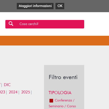
Maggiori informazioni
OK
Facebook
Twitter
YouTube
Anobii
SBT
Mlol
Cosa cerchi?
Filtro eventi
V
DIC
023
2024
2025
TIPOLOGIA
Conferenza /
Seminario / Corso