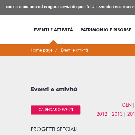
Biblioteca
I cookie ci aiutano ad erogare servizi di qualità. Utilizzando i nostri serv
Io sono...
Log-in
Inform
Rovereto
EVENTI E ATTIVITÀ
PATRIMONIO E RISORSE
Home page
Eventi e attività
Eventi e attività
GEN
CALENDARIO EVENTI
2012
2013
20
PROGETTI SPECIALI