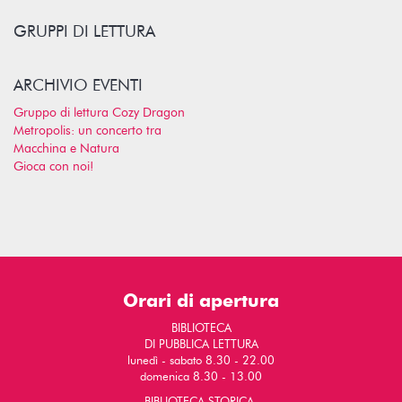
GRUPPI DI LETTURA
ARCHIVIO EVENTI
Gruppo di lettura Cozy Dragon
Metropolis: un concerto tra
Macchina e Natura
Gioca con noi!
Orari di apertura
BIBLIOTECA
DI PUBBLICA LETTURA
lunedì - sabato 8.30 - 22.00
domenica 8.30 - 13.00