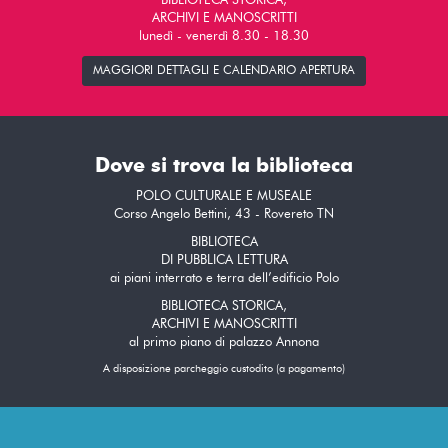
BIBLIOTECA STORICA,
ARCHIVI E MANOSCRITTI
lunedì - venerdì 8.30 - 18.30
MAGGIORI DETTAGLI E CALENDARIO APERTURA
Dove si trova la biblioteca
POLO CULTURALE E MUSEALE
Corso Angelo Bettini, 43 - Rovereto TN
BIBLIOTECA
DI PUBBLICA LETTURA
ai piani interrato e terra dell’edificio Polo
BIBLIOTECA STORICA,
ARCHIVI E MANOSCRITTI
al primo piano di palazzo Annona
A disposizione parcheggio custodito (a pagamento)