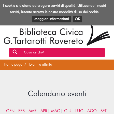
Biblioteca
I cookie ci aiutano ad erogare servizi di qualità. Utilizzando i nostri
Toggl
Rovereto
navig
servizi, l'utente accetta le nostre modalità d'uso dei cookie.
EVENTI E ATTIVITÀ
PATRIMONIO E RISORSE
Maggiori informazioni
OK
Cosa cerchi?
Home page
Eventi e attività
Calendario eventi
GEN
FEB
MAR
APR
MAG
GIU
LUG
AGO
SET