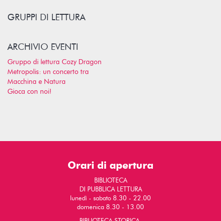
GRUPPI DI LETTURA
ARCHIVIO EVENTI
Gruppo di lettura Cozy Dragon
Metropolis: un concerto tra
Macchina e Natura
Gioca con noi!
Orari di apertura
BIBLIOTECA
DI PUBBLICA LETTURA
lunedì - sabato 8.30 - 22.00
domenica 8.30 - 13.00