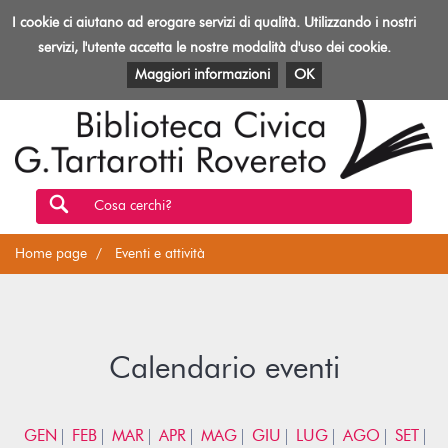
Biblioteca
I cookie ci aiutano ad erogare servizi di qualità. Utilizzando i nostri
Toggl
Rovereto
navig
servizi, l'utente accetta le nostre modalità d'uso dei cookie.
EVENTI E ATTIVITÀ
PATRIMONIO E RISORSE
Maggiori informazioni
OK
Cosa cerchi?
Home page
Eventi e attività
Calendario eventi
GEN
FEB
MAR
APR
MAG
GIU
LUG
AGO
SET