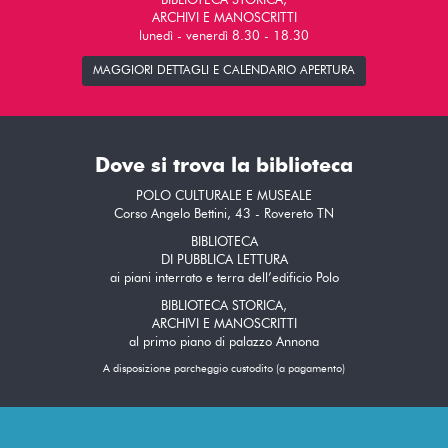
BIBLIOTECA STORICA,
ARCHIVI E MANOSCRITTI
lunedì - venerdì 8.30 - 18.30
MAGGIORI DETTAGLI E CALENDARIO APERTURA
Dove si trova la biblioteca
POLO CULTURALE E MUSEALE
Corso Angelo Bettini, 43 - Rovereto TN
BIBLIOTECA
DI PUBBLICA LETTURA
ai piani interrato e terra dell’edificio Polo
BIBLIOTECA STORICA,
ARCHIVI E MANOSCRITTI
al primo piano di palazzo Annona
A disposizione parcheggio custodito (a pagamento)