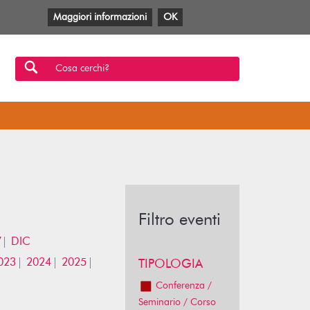
Maggiori informazioni
OK
Facebook
Twitter
YouTube
Anobii
SBT
Mlol
Cosa cerchi?
Filtro eventi
V
DIC
023
2024
2025
TIPOLOGIA
Conferenza /
Seminario / Corso