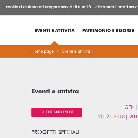
Biblioteca
I cookie ci aiutano ad erogare servizi di qualità. Utilizzando i nostri serv
Io sono...
Log-in
Inform
Rovereto
EVENTI E ATTIVITÀ
PATRIMONIO E RISORSE
Home page
Eventi e attività
Eventi e attività
GEN
CALENDARIO EVENTI
2012
2013
201
PROGETTI SPECIALI