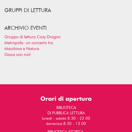
GRUPPI DI LETTURA
ARCHIVIO EVENTI
Gruppo di lettura Cozy Dragon
Metropolis: un concerto tra
Macchina e Natura
Gioca con noi!
Orari di apertura
BIBLIOTECA
DI PUBBLICA LETTURA
lunedì - sabato 8.30 - 22.00
domenica 8.30 - 13.00