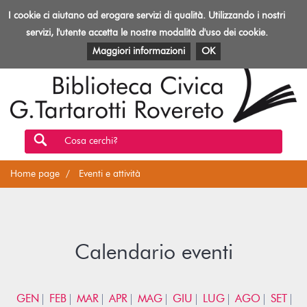
Biblioteca
I cookie ci aiutano ad erogare servizi di qualità. Utilizzando i nostri
Toggl
Rovereto
navig
servizi, l'utente accetta le nostre modalità d'uso dei cookie.
EVENTI E ATTIVITÀ
PATRIMONIO E RISORSE
Maggiori informazioni
OK
Cosa cerchi?
Home page
Eventi e attività
Calendario eventi
GEN
FEB
MAR
APR
MAG
GIU
LUG
AGO
SET