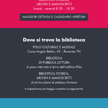
BIBLIOTECA STORICA,
ARCHIVI E MANOSCRITTI
lunedì - venerdì 8.30 - 18.30
MAGGIORI DETTAGLI E CALENDARIO APERTURA
Dove si trova la biblioteca
POLO CULTURALE E MUSEALE
Corso Angelo Bettini, 43 - Rovereto TN
BIBLIOTECA
DI PUBBLICA LETTURA
ai piani interrato e terra dell’edificio Polo
BIBLIOTECA STORICA,
ARCHIVI E MANOSCRITTI
al primo piano di palazzo Annona
A disposizione parcheggio custodito (a pagamento)