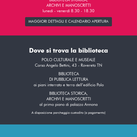
BIBLIOTECA STORICA,
ARCHIVI E MANOSCRITTI
lunedì - venerdì 8.30 - 18.30
MAGGIORI DETTAGLI E CALENDARIO APERTURA
Dove si trova la biblioteca
POLO CULTURALE E MUSEALE
Corso Angelo Bettini, 43 - Rovereto TN
BIBLIOTECA
DI PUBBLICA LETTURA
ai piani interrato e terra dell’edificio Polo
BIBLIOTECA STORICA,
ARCHIVI E MANOSCRITTI
al primo piano di palazzo Annona
A disposizione parcheggio custodito (a pagamento)