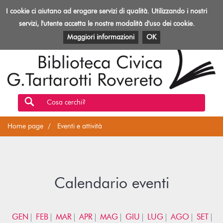
Biblioteca
I cookie ci aiutano ad erogare servizi di qualità. Utilizzando i nostri
Toggl
Rovereto
navig
servizi, l'utente accetta le nostre modalità d'uso dei cookie.
EVENTI E ATTIVITÀ
PATRIMONIO E RISORSE
Maggiori informazioni
OK
Cosa cerchi?
Home page
Eventi e attività
Calendario eventi
GEN
FEB
MAR
APR
MAG
GIU
LUG
AGO
SET