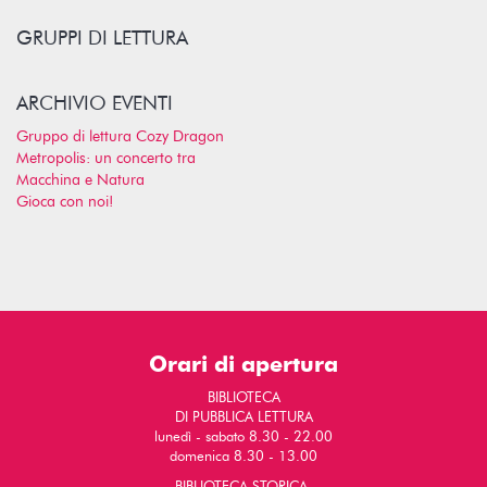
GRUPPI DI LETTURA
ARCHIVIO EVENTI
Gruppo di lettura Cozy Dragon
Metropolis: un concerto tra
Macchina e Natura
Gioca con noi!
Orari di apertura
BIBLIOTECA
DI PUBBLICA LETTURA
lunedì - sabato 8.30 - 22.00
domenica 8.30 - 13.00