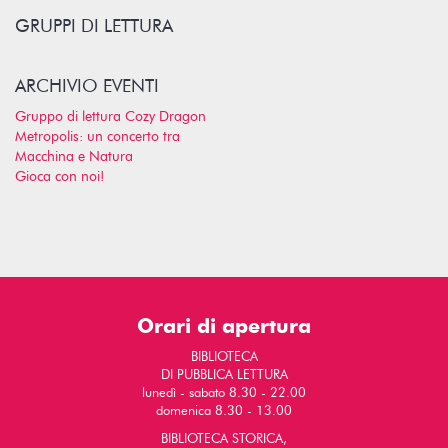
GRUPPI DI LETTURA
ARCHIVIO EVENTI
Gruppo di lettura Cozy Dragon
Metropolis: un concerto tra
Macchina e Natura
Gioca con noi!
Orari di apertura
BIBLIOTECA
DI PUBBLICA LETTURA
lunedì - sabato 8.30 - 22.00
domenica 8.30 - 13.00
BIBLIOTECA STORICA,