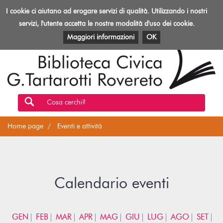
Biblioteca
I cookie ci aiutano ad erogare servizi di qualità. Utilizzando i nostri
Toggl
Rovereto
navig
servizi, l'utente accetta le nostre modalità d'uso dei cookie.
EVENTI E ATTIVITÀ
PATRIMONIO E RISORSE
Maggiori informazioni
OK
Cosa cerchi?
Home page
Eventi e attività
Calendario eventi
GEN
FEB
MAR
APR
MAG
GIU
LUG
AGO
SET