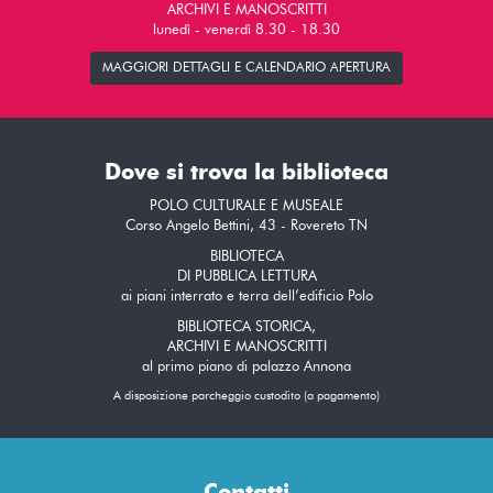
ARCHIVI E MANOSCRITTI
lunedì - venerdì 8.30 - 18.30
MAGGIORI DETTAGLI E CALENDARIO APERTURA
Dove si trova la biblioteca
POLO CULTURALE E MUSEALE
Corso Angelo Bettini, 43 - Rovereto TN
BIBLIOTECA
DI PUBBLICA LETTURA
ai piani interrato e terra dell’edificio Polo
BIBLIOTECA STORICA,
ARCHIVI E MANOSCRITTI
al primo piano di palazzo Annona
A disposizione parcheggio custodito (a pagamento)