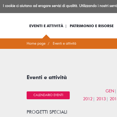
Biblioteca
I cookie ci aiutano ad erogare servizi di qualità. Utilizzando i nostri serv
Io sono...
Log-in
Inform
Rovereto
EVENTI E ATTIVITÀ
PATRIMONIO E RISORSE
Home page
Eventi e attività
Eventi e attività
GEN
CALENDARIO EVENTI
2012
2013
201
PROGETTI SPECIALI