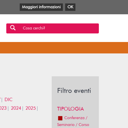
Maggiori informazioni
OK
Facebook
Twitter
YouTube
Anobii
SBT
Mlol
Cosa cerchi?
Filtro eventi
V
DIC
023
2024
2025
TIPOLOGIA
Conferenza /
Seminario / Corso