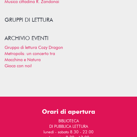
Musica cittadina R. Zandonai
GRUPPI DI LETTURA
ARCHIVIO EVENTI
Gruppo di lettura Cozy Dragon
Metropolis: un concerto tra
Macchina e Natura
Gioca con noi!
Orari di apertura
BIBLIOTECA
DI PUBBLICA LETTURA
lunedì - sabato 8.30 - 22.00