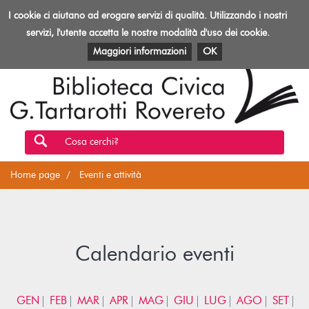
Biblioteca
I cookie ci aiutano ad erogare servizi di qualità. Utilizzando i nostri
Toggl
Rovereto
navig
servizi, l'utente accetta le nostre modalità d'uso dei cookie.
EVENTI E ATTIVITÀ
PATRIMONIO E RISORSE
Maggiori informazioni
OK
Cosa cerchi?
Home page
Eventi e attività
Calendario eventi
GEN
FEB
MAR
APR
MAG
GIU
LUG
AGO
SET