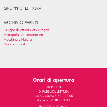
GRUPPI DI LETTURA
ARCHIVIO EVENTI
Gruppo di lettura Cozy Dragon
Metropolis: un concerto tra
Macchina e Natura
Gioca con noi!
Orari di apertura
BIBLIOTECA
DI PUBBLICA LETTURA
lunedì - sabato 8.30 - 22.00
domenica 8.30 - 13.00