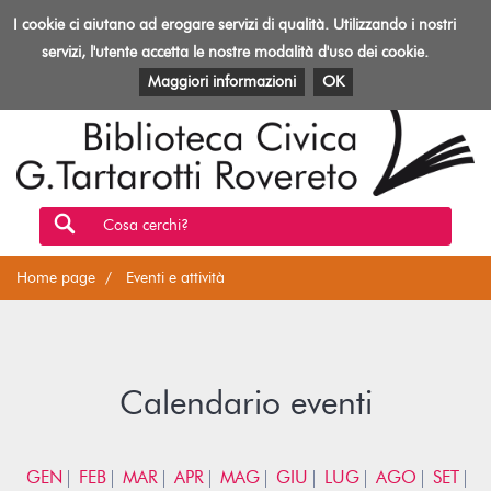
Biblioteca
I cookie ci aiutano ad erogare servizi di qualità. Utilizzando i nostri
Toggl
Rovereto
navig
servizi, l'utente accetta le nostre modalità d'uso dei cookie.
EVENTI E ATTIVITÀ
PATRIMONIO E RISORSE
Maggiori informazioni
OK
Cosa cerchi?
Home page
Eventi e attività
Calendario eventi
GEN
FEB
MAR
APR
MAG
GIU
LUG
AGO
SET