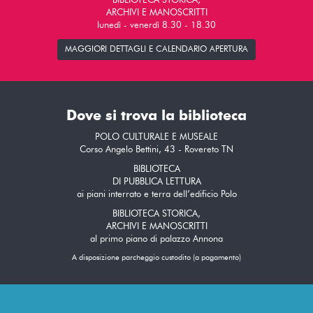
BIBLIOTECA STORICA,
ARCHIVI E MANOSCRITTI
lunedì - venerdì 8.30 - 18.30
MAGGIORI DETTAGLI E CALENDARIO APERTURA
Dove si trova la biblioteca
POLO CULTURALE E MUSEALE
Corso Angelo Bettini, 43 - Rovereto TN
BIBLIOTECA
DI PUBBLICA LETTURA
ai piani interrato e terra dell’edificio Polo
BIBLIOTECA STORICA,
ARCHIVI E MANOSCRITTI
al primo piano di palazzo Annona
A disposizione parcheggio custodito (a pagamento)