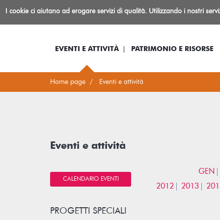
Biblioteca
I cookie ci aiutano ad erogare servizi di qualità. Utilizzando i nostri serv
Io sono...
Log-in
Inform
Rovereto
EVENTI E ATTIVITÀ
PATRIMONIO E RISORSE
Home page
Eventi e attività
Eventi e attività
GEN
CALENDARIO EVENTI
2012
2013
201
PROGETTI SPECIALI