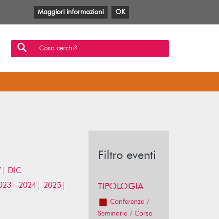
Maggiori informazioni
OK
Facebook
Twitter
YouTube
Anobii
SBT
Mlol
Cosa cerchi?
Filtro eventi
V
DIC
023
2024
2025
TIPOLOGIA
Conferenza /
Seminario / Corso