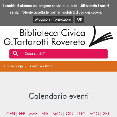
Biblioteca
I cookie ci aiutano ad erogare servizi di qualità. Utilizzando i nostri
Toggl
Rovereto
navig
servizi, l'utente accetta le nostre modalità d'uso dei cookie.
EVENTI E ATTIVITÀ
PATRIMONIO E RISORSE
Maggiori informazioni
OK
Cosa cerchi?
Home page
Eventi e attività
Calendario eventi
GEN
FEB
MAR
APR
MAG
GIU
LUG
AGO
SET