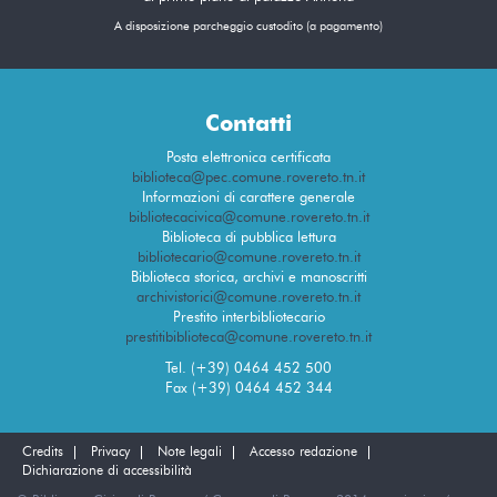
A disposizione parcheggio custodito (a pagamento)
Contatti
Posta elettronica certificata
biblioteca@pec.comune.rovereto.tn.it
Informazioni di carattere generale
bibliotecacivica@comune.rovereto.tn.it
Biblioteca di pubblica lettura
bibliotecario@comune.rovereto.tn.it
Biblioteca storica, archivi e manoscritti
archivistorici@comune.rovereto.tn.it
Prestito interbibliotecario
prestitibiblioteca@comune.rovereto.tn.it
Tel. (+39) 0464 452 500
Fax (+39) 0464 452 344
Credits
Privacy
Note legali
Accesso redazione
Dichiarazione di accessibilità