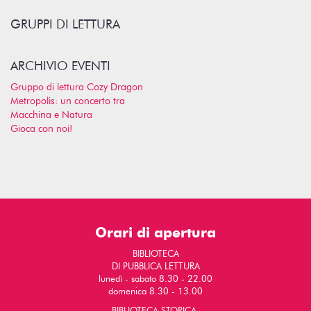
GRUPPI DI LETTURA
ARCHIVIO EVENTI
Gruppo di lettura Cozy Dragon
Metropolis: un concerto tra
Macchina e Natura
Gioca con noi!
Orari di apertura
BIBLIOTECA
DI PUBBLICA LETTURA
lunedì - sabato 8.30 - 22.00
domenica 8.30 - 13.00