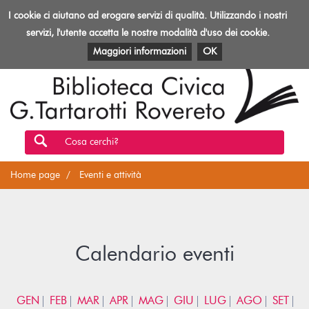
Biblioteca
I cookie ci aiutano ad erogare servizi di qualità. Utilizzando i nostri
Toggl
Rovereto
navig
servizi, l'utente accetta le nostre modalità d'uso dei cookie.
EVENTI E ATTIVITÀ
PATRIMONIO E RISORSE
Maggiori informazioni
OK
Cosa cerchi?
Home page
Eventi e attività
Calendario eventi
GEN
FEB
MAR
APR
MAG
GIU
LUG
AGO
SET