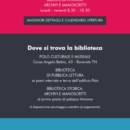
BIBLIOTECA STORICA,
ARCHIVI E MANOSCRITTI
lunedì - venerdì 8.30 - 18.30
MAGGIORI DETTAGLI E CALENDARIO APERTURA
Dove si trova la biblioteca
POLO CULTURALE E MUSEALE
Corso Angelo Bettini, 43 - Rovereto TN
BIBLIOTECA
DI PUBBLICA LETTURA
ai piani interrato e terra dell’edificio Polo
BIBLIOTECA STORICA,
ARCHIVI E MANOSCRITTI
al primo piano di palazzo Annona
A disposizione parcheggio custodito (a pagamento)