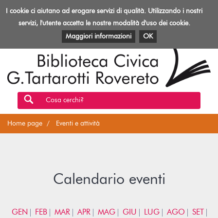
Biblioteca
I cookie ci aiutano ad erogare servizi di qualità. Utilizzando i nostri
Toggl
Rovereto
navig
servizi, l'utente accetta le nostre modalità d'uso dei cookie.
EVENTI E ATTIVITÀ
PATRIMONIO E RISORSE
Maggiori informazioni
OK
Cosa cerchi?
Home page
Eventi e attività
Calendario eventi
GEN
FEB
MAR
APR
MAG
GIU
LUG
AGO
SET