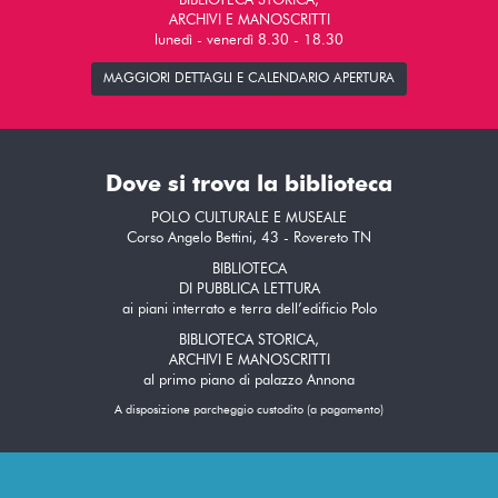
BIBLIOTECA STORICA,
ARCHIVI E MANOSCRITTI
lunedì - venerdì 8.30 - 18.30
MAGGIORI DETTAGLI E CALENDARIO APERTURA
Dove si trova la biblioteca
POLO CULTURALE E MUSEALE
Corso Angelo Bettini, 43 - Rovereto TN
BIBLIOTECA
DI PUBBLICA LETTURA
ai piani interrato e terra dell’edificio Polo
BIBLIOTECA STORICA,
ARCHIVI E MANOSCRITTI
al primo piano di palazzo Annona
A disposizione parcheggio custodito (a pagamento)