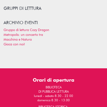
GRUPPI DI LETTURA
ARCHIVIO EVENTI
Gruppo di lettura Cozy Dragon
Metropolis: un concerto tra
Macchina e Natura
Gioca con noi!
Orari di apertura
BIBLIOTECA
DI PUBBLICA LETTURA
lunedì - sabato 8.30 - 22.00
domenica 8.30 - 13.00