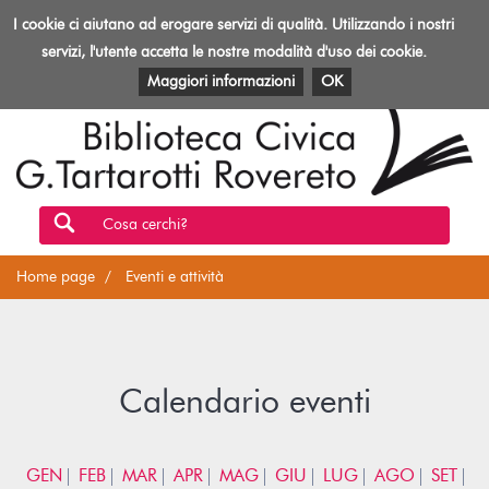
Biblioteca
I cookie ci aiutano ad erogare servizi di qualità. Utilizzando i nostri
Toggl
Rovereto
navig
servizi, l'utente accetta le nostre modalità d'uso dei cookie.
EVENTI E ATTIVITÀ
PATRIMONIO E RISORSE
Maggiori informazioni
OK
Cosa cerchi?
Home page
Eventi e attività
Calendario eventi
GEN
FEB
MAR
APR
MAG
GIU
LUG
AGO
SET