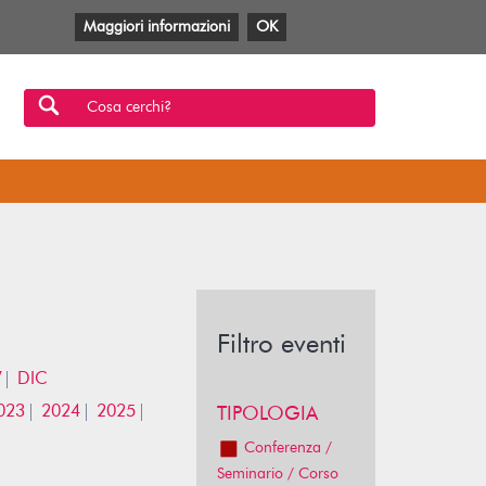
Maggiori informazioni
OK
Facebook
Twitter
YouTube
Anobii
SBT
Mlol
Cosa cerchi?
Filtro eventi
V
DIC
023
2024
2025
TIPOLOGIA
Conferenza /
Seminario / Corso