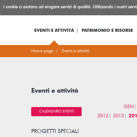
Biblioteca
I cookie ci aiutano ad erogare servizi di qualità. Utilizzando i nostri serv
Io sono...
Log-in
Inform
Rovereto
EVENTI E ATTIVITÀ
PATRIMONIO E RISORSE
Home page
Eventi e attività
Eventi e attività
GEN
CALENDARIO EVENTI
2012
2013
20
PROGETTI SPECIALI