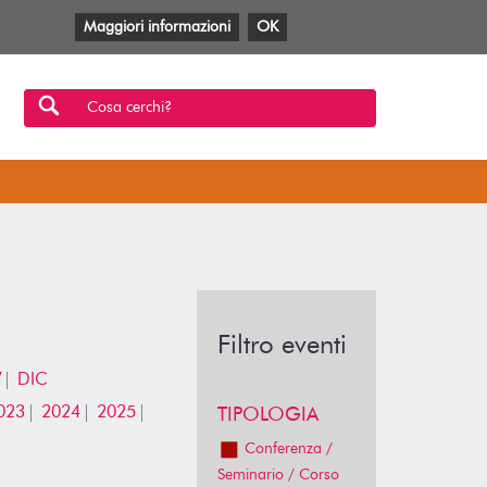
Maggiori informazioni
OK
Facebook
Twitter
YouTube
Anobii
SBT
Mlol
Cosa cerchi?
Filtro eventi
V
DIC
023
2024
2025
TIPOLOGIA
Conferenza /
Seminario / Corso