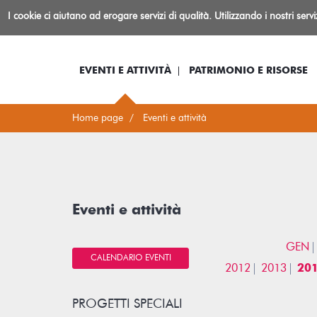
Biblioteca
I cookie ci aiutano ad erogare servizi di qualità. Utilizzando i nostri serv
Io sono...
Log-in
Inform
Rovereto
EVENTI E ATTIVITÀ
PATRIMONIO E RISORSE
Home page
Eventi e attività
Eventi e attività
GEN
CALENDARIO EVENTI
2012
2013
20
PROGETTI SPECIALI