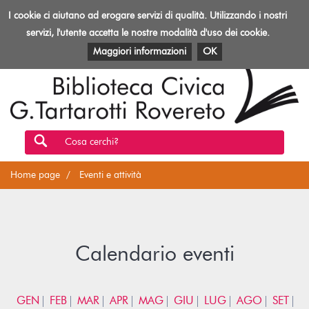
Biblioteca
I cookie ci aiutano ad erogare servizi di qualità. Utilizzando i nostri
Toggl
Rovereto
navig
servizi, l'utente accetta le nostre modalità d'uso dei cookie.
EVENTI E ATTIVITÀ
PATRIMONIO E RISORSE
Maggiori informazioni
OK
Cosa cerchi?
Home page
Eventi e attività
Calendario eventi
GEN
FEB
MAR
APR
MAG
GIU
LUG
AGO
SET