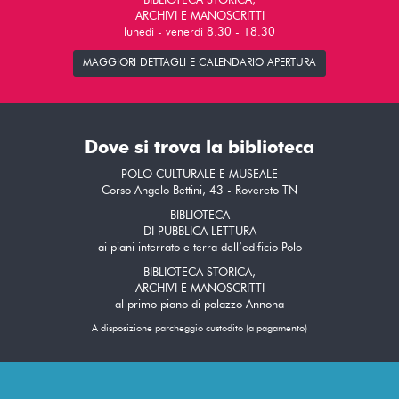
BIBLIOTECA STORICA,
ARCHIVI E MANOSCRITTI
lunedì - venerdì 8.30 - 18.30
MAGGIORI DETTAGLI E CALENDARIO APERTURA
Dove si trova la biblioteca
POLO CULTURALE E MUSEALE
Corso Angelo Bettini, 43 - Rovereto TN
BIBLIOTECA
DI PUBBLICA LETTURA
ai piani interrato e terra dell’edificio Polo
BIBLIOTECA STORICA,
ARCHIVI E MANOSCRITTI
al primo piano di palazzo Annona
A disposizione parcheggio custodito (a pagamento)