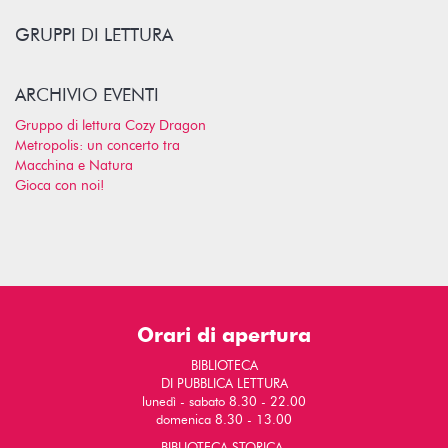
GRUPPI DI LETTURA
ARCHIVIO EVENTI
Gruppo di lettura Cozy Dragon
Metropolis: un concerto tra
Macchina e Natura
Gioca con noi!
Orari di apertura
BIBLIOTECA
DI PUBBLICA LETTURA
lunedì - sabato 8.30 - 22.00
domenica 8.30 - 13.00