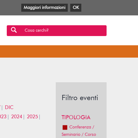
Maggiori informazioni
OK
Facebook
Twitter
YouTube
Anobii
SBT
Mlol
Cosa cerchi?
Filtro eventi
V
DIC
023
2024
2025
TIPOLOGIA
Conferenza /
Seminario / Corso