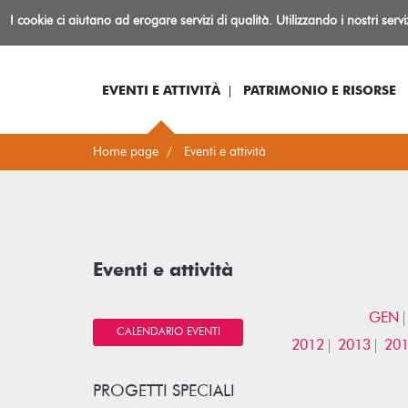
Biblioteca
I cookie ci aiutano ad erogare servizi di qualità. Utilizzando i nostri serv
Io sono...
Log-in
Inform
Rovereto
EVENTI E ATTIVITÀ
PATRIMONIO E RISORSE
Home page
Eventi e attività
Eventi e attività
GEN
CALENDARIO EVENTI
2012
2013
20
PROGETTI SPECIALI