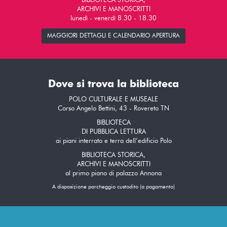
BIBLIOTECA STORICA,
ARCHIVI E MANOSCRITTI
lunedì - venerdì 8.30 - 18.30
MAGGIORI DETTAGLI E CALENDARIO APERTURA
Dove si trova la biblioteca
POLO CULTURALE E MUSEALE
Corso Angelo Bettini, 43 - Rovereto TN
BIBLIOTECA
DI PUBBLICA LETTURA
ai piani interrato e terra dell’edificio Polo
BIBLIOTECA STORICA,
ARCHIVI E MANOSCRITTI
al primo piano di palazzo Annona
A disposizione parcheggio custodito (a pagamento)