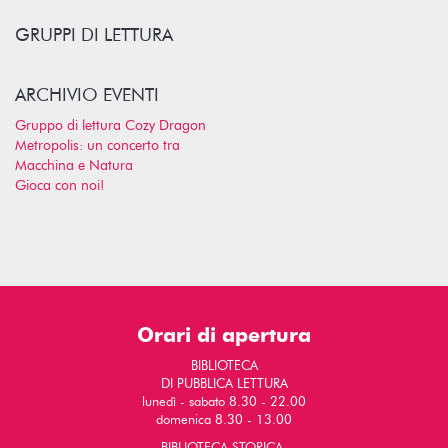
GRUPPI DI LETTURA
ARCHIVIO EVENTI
Gruppo di lettura Cozy Dragon
Metropolis: un concerto tra
Macchina e Natura
Gioca con noi!
Orari di apertura
BIBLIOTECA
DI PUBBLICA LETTURA
lunedì - sabato 8.30 - 22.00
domenica 8.30 - 13.00