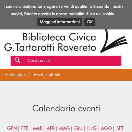
Biblioteca
I cookie ci aiutano ad erogare servizi di qualità. Utilizzando i nostri
Toggl
Rovereto
navig
servizi, l'utente accetta le nostre modalità d'uso dei cookie.
EVENTI E ATTIVITÀ
PATRIMONIO E RISORSE
Maggiori informazioni
OK
Cosa cerchi?
Home page
Eventi e attività
Calendario eventi
GEN
FEB
MAR
APR
MAG
GIU
LUG
AGO
SET