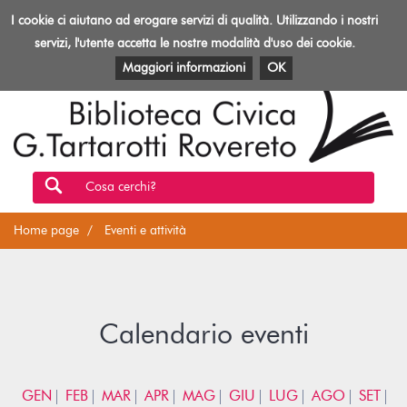
Biblioteca
I cookie ci aiutano ad erogare servizi di qualità. Utilizzando i nostri
Toggl
Rovereto
navig
servizi, l'utente accetta le nostre modalità d'uso dei cookie.
EVENTI E ATTIVITÀ
PATRIMONIO E RISORSE
Maggiori informazioni
OK
Cosa cerchi?
Home page
Eventi e attività
Calendario eventi
GEN
FEB
MAR
APR
MAG
GIU
LUG
AGO
SET