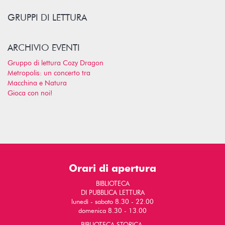
GRUPPI DI LETTURA
ARCHIVIO EVENTI
Gruppo di lettura Cozy Dragon
Metropolis: un concerto tra
Macchina e Natura
Gioca con noi!
Orari di apertura
BIBLIOTECA
DI PUBBLICA LETTURA
lunedì - sabato 8.30 - 22.00
domenica 8.30 - 13.00