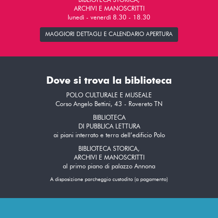
BIBLIOTECA STORICA,
ARCHIVI E MANOSCRITTI
lunedì - venerdì 8.30 - 18.30
MAGGIORI DETTAGLI E CALENDARIO APERTURA
Dove si trova la biblioteca
POLO CULTURALE E MUSEALE
Corso Angelo Bettini, 43 - Rovereto TN
BIBLIOTECA
DI PUBBLICA LETTURA
ai piani interrato e terra dell’edificio Polo
BIBLIOTECA STORICA,
ARCHIVI E MANOSCRITTI
al primo piano di palazzo Annona
A disposizione parcheggio custodito (a pagamento)