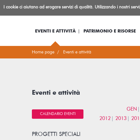
Biblioteca
I cookie ci aiutano ad erogare servizi di qualità. Utilizzando i nostri serv
Io sono...
Log-in
Inform
Rovereto
EVENTI E ATTIVITÀ
PATRIMONIO E RISORSE
Home page
Eventi e attività
Eventi e attività
GEN
CALENDARIO EVENTI
2012
2013
201
PROGETTI SPECIALI