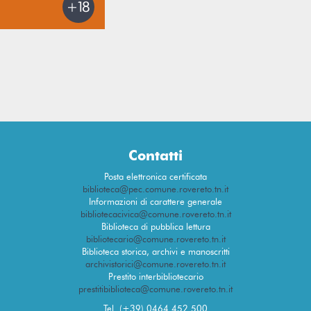
Contatti
Posta elettronica certificata
biblioteca@pec.comune.rovereto.tn.it
Informazioni di carattere generale
bibliotecacivica@comune.rovereto.tn.it
Biblioteca di pubblica lettura
bibliotecario@comune.rovereto.tn.it
Biblioteca storica, archivi e manoscritti
archivistorici@comune.rovereto.tn.it
Prestito interbibliotecario
prestitibiblioteca@comune.rovereto.tn.it
Tel. (+39) 0464 452 500