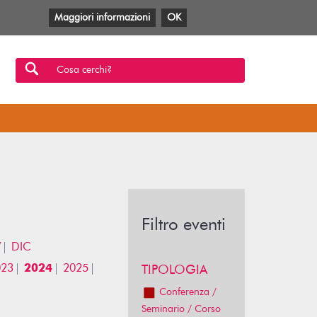
Maggiori informazioni
OK
Facebook
Twitter
YouTube
Anobii
SBT
Mlol
Cosa cerchi?
Filtro eventi
V
DIC
023
2024
2025
TIPOLOGIA
Conferenza /
Seminario / Corso