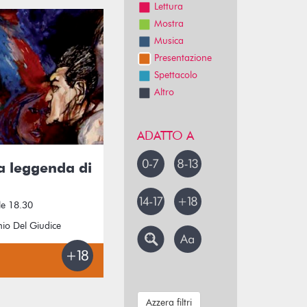
Lettura
Mostra
Musica
Presentazione
Spettacolo
Altro
ADATTO A
La leggenda di
le 18.30
nio Del Giudice
Azzera filtri