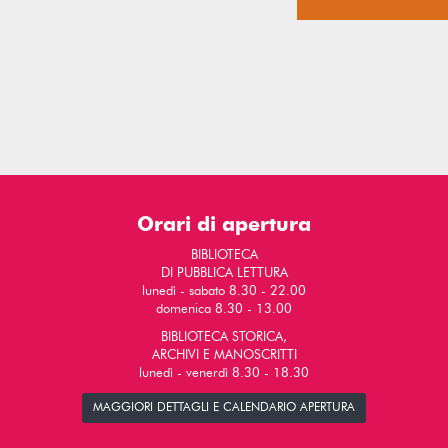
Orari di apertura
BIBLIOTECA
DI PUBBLICA LETTURA
lunedì - sabato 8.30 - 22.00
domenica 8.30 - 13.00
BIBLIOTECA STORICA,
ARCHIVI E MANOSCRITTI
lunedì - venerdì 8.30 - 18.30
MAGGIORI DETTAGLI E CALENDARIO APERTURA