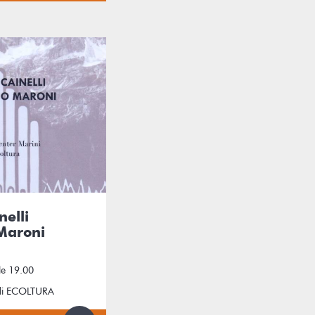
nelli
 Maroni
le 19.00
a di ECOLTURA