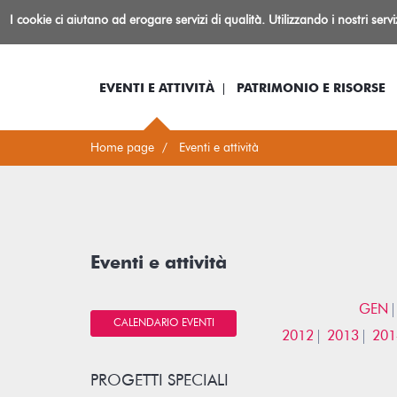
Biblioteca
I cookie ci aiutano ad erogare servizi di qualità. Utilizzando i nostri serv
Io sono...
Log-in
Inform
Rovereto
EVENTI E ATTIVITÀ
PATRIMONIO E RISORSE
Home page
Eventi e attività
Eventi e attività
GEN
CALENDARIO EVENTI
2012
2013
201
PROGETTI SPECIALI