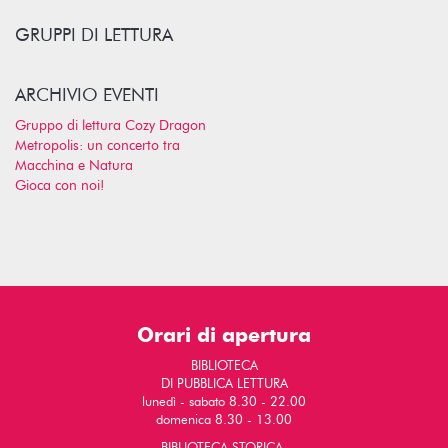
GRUPPI DI LETTURA
ARCHIVIO EVENTI
Gruppo di lettura Cozy Dragon
Metropolis: un concerto tra
Macchina e Natura
Gioca con noi!
Orari di apertura
BIBLIOTECA
DI PUBBLICA LETTURA
lunedì - sabato 8.30 - 22.00
domenica 8.30 - 13.00