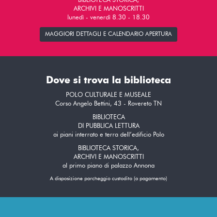
BIBLIOTECA STORICA,
ARCHIVI E MANOSCRITTI
lunedì - venerdì 8.30 - 18.30
MAGGIORI DETTAGLI E CALENDARIO APERTURA
Dove si trova la biblioteca
POLO CULTURALE E MUSEALE
Corso Angelo Bettini, 43 - Rovereto TN
BIBLIOTECA
DI PUBBLICA LETTURA
ai piani interrato e terra dell’edificio Polo
BIBLIOTECA STORICA,
ARCHIVI E MANOSCRITTI
al primo piano di palazzo Annona
A disposizione parcheggio custodito (a pagamento)