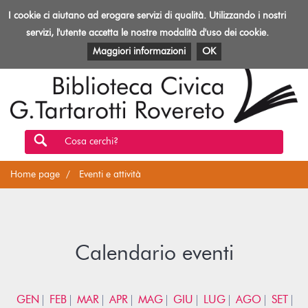
Biblioteca
I cookie ci aiutano ad erogare servizi di qualità. Utilizzando i nostri
Toggl
Rovereto
navig
servizi, l'utente accetta le nostre modalità d'uso dei cookie.
EVENTI E ATTIVITÀ
PATRIMONIO E RISORSE
Maggiori informazioni
OK
Cosa cerchi?
Home page
Eventi e attività
Calendario eventi
GEN
FEB
MAR
APR
MAG
GIU
LUG
AGO
SET