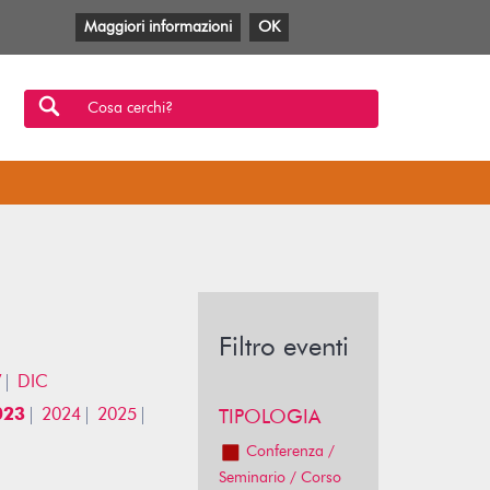
Maggiori informazioni
OK
Facebook
Twitter
YouTube
Anobii
SBT
Mlol
Cosa cerchi?
Filtro eventi
V
DIC
023
2024
2025
TIPOLOGIA
Conferenza /
Seminario / Corso