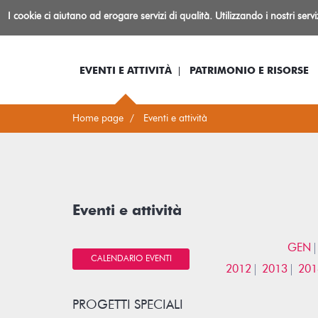
Biblioteca
I cookie ci aiutano ad erogare servizi di qualità. Utilizzando i nostri serv
Io sono...
Log-in
Inform
Rovereto
EVENTI E ATTIVITÀ
PATRIMONIO E RISORSE
Home page
Eventi e attività
Eventi e attività
GEN
CALENDARIO EVENTI
2012
2013
201
PROGETTI SPECIALI