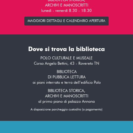
BIBLIOTECA STORICA,
ARCHIVI E MANOSCRITTI
lunedì - venerdì 8.30 - 18.30
MAGGIORI DETTAGLI E CALENDARIO APERTURA
Dove si trova la biblioteca
POLO CULTURALE E MUSEALE
Corso Angelo Bettini, 43 - Rovereto TN
BIBLIOTECA
DI PUBBLICA LETTURA
ai piani interrato e terra dell’edificio Polo
BIBLIOTECA STORICA,
ARCHIVI E MANOSCRITTI
al primo piano di palazzo Annona
A disposizione parcheggio custodito (a pagamento)