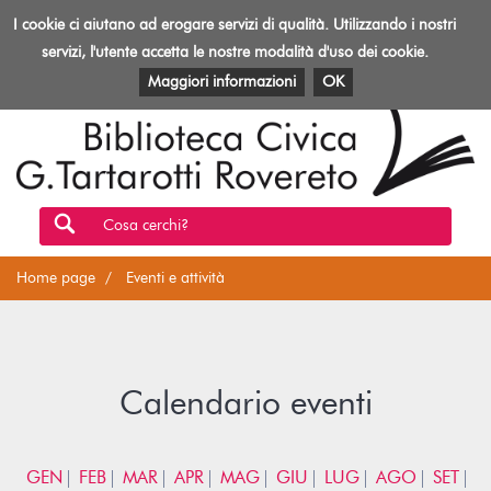
Biblioteca
I cookie ci aiutano ad erogare servizi di qualità. Utilizzando i nostri
Toggl
Rovereto
navig
servizi, l'utente accetta le nostre modalità d'uso dei cookie.
EVENTI E ATTIVITÀ
PATRIMONIO E RISORSE
Maggiori informazioni
OK
Cosa cerchi?
Home page
Eventi e attività
Calendario eventi
GEN
FEB
MAR
APR
MAG
GIU
LUG
AGO
SET