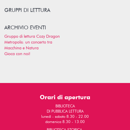
GRUPPI DI LETTURA
ARCHIVIO EVENTI
Gruppo di lettura Cozy Dragon
Metropolis: un concerto tra
Macchina e Natura
Gioca con noi!
Orari di apertura
BIBLIOTECA
DI PUBBLICA LETTURA
lunedì - sabato 8.30 - 22.00
domenica 8.30 - 13.00